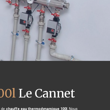
00l
Le Cannet
n de
chauffe eau thermodynamique 100l
. Nous