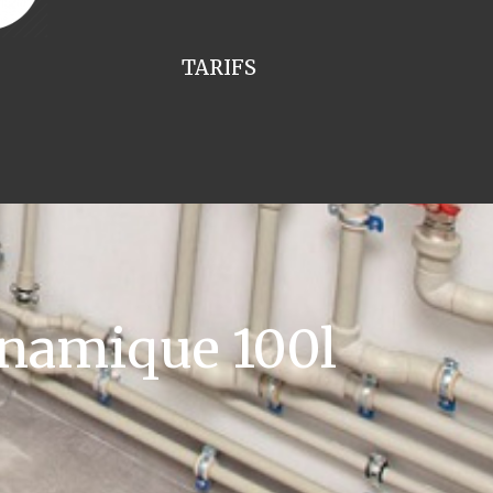
TARIFS
namique 100l