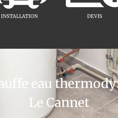
INSTALLATION
DEVIS
uffe eau thermody
Le Cannet