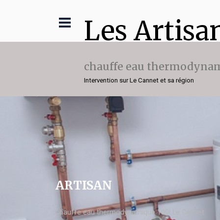
Les Artisa
chauffe eau thermodynam
Intervention sur Le Cannet et sa région
ARTISAN
chauffe eau thermodynamique 100l Le Cannet