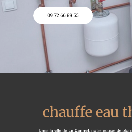
09 72 66 89 55
chauffe eau
Dans la ville de
Le Cannet
, notre équipe de plom