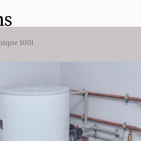
ns
ique 100l