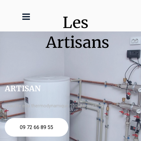
Les 
Artisans
ARTISAN
chauffe eau thermodynamique 100l Achères
09 72 66 89 55