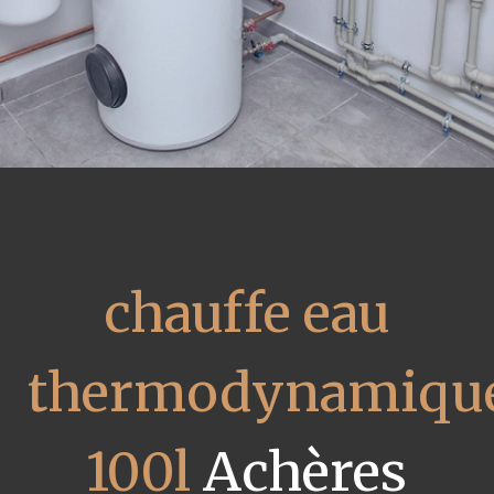
chauffe eau
thermodynamiqu
100l
Achères