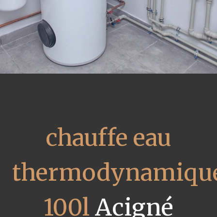
chauffe eau
thermodynamiqu
100l
Acigné