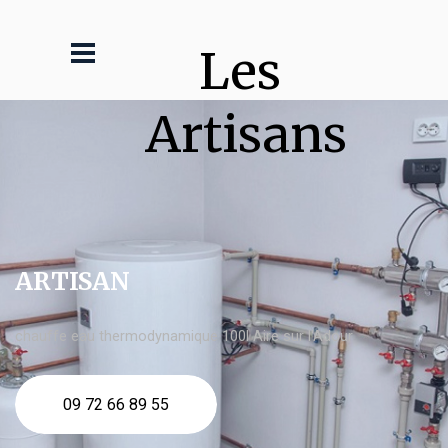
Les 
Artisans
ARTISAN
chauffe eau thermodynamique 100l Aire sur l'Adour
09 72 66 89 55