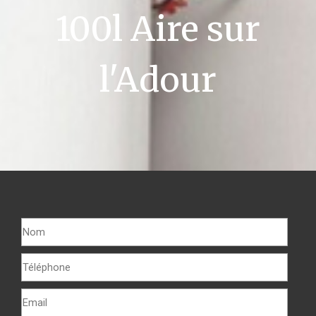
100l Aire sur
l'Adour