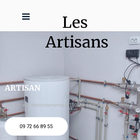
Les 
Artisans
ARTISAN
chauffe eau thermodynamique 100l Aixe sur Vienne
09 72 66 89 55