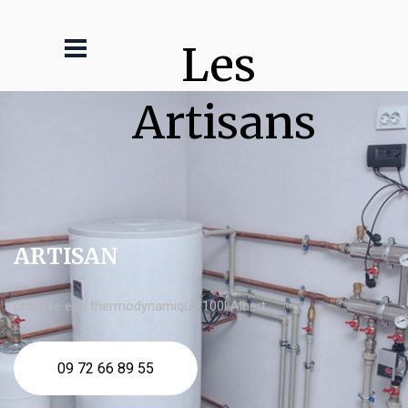
Les 
Artisans
ARTISAN
chauffe eau thermodynamique 100l Albert
09 72 66 89 55