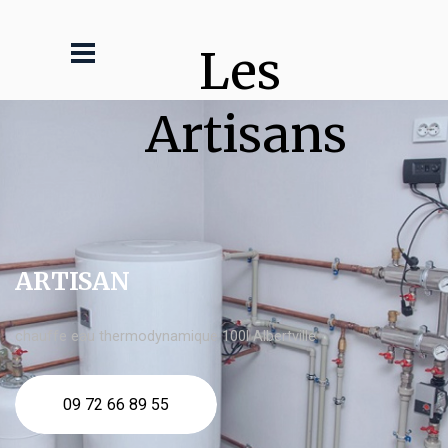
Les 
Artisans
ARTISAN
chauffe eau thermodynamique 100l Albertville
09 72 66 89 55