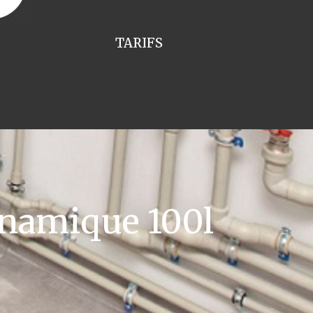
TARIFS
namique 100l