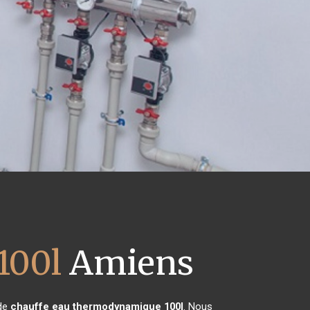
100l
Amiens
 de
chauffe eau thermodynamique 100l
. Nous