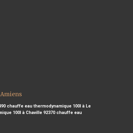
l Amiens
490
chauffe eau thermodynamique 100l à Le
que 100l à Chaville 92370
chauffe eau