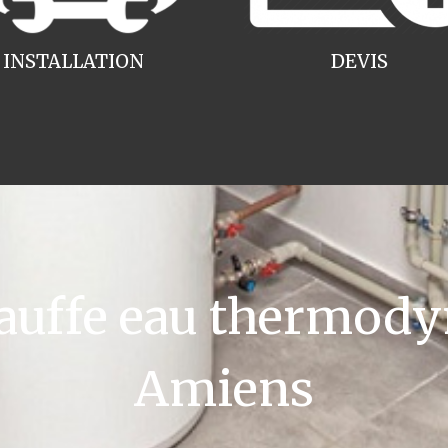
INSTALLATION
DEVIS
uffe eau thermody
Amiens