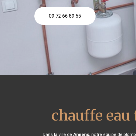
09 72 66 89 55
chauffe ea
Dans la ville de
Amiens
, notre équipe de plomb