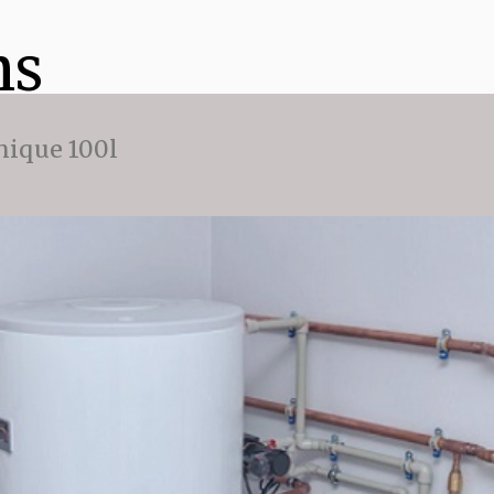
ns
ique 100l