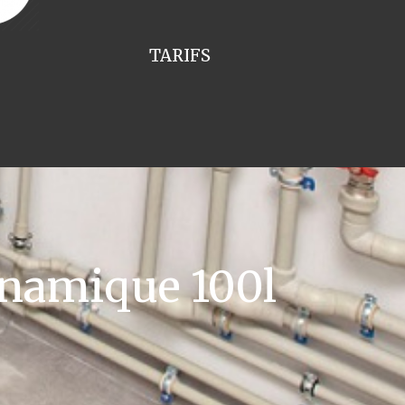
TARIFS
namique 100l