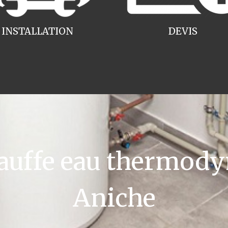
INSTALLATION
DEVIS
uffe eau thermody
Aniche