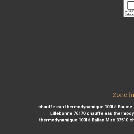
Zone i
chauffe eau thermodynamique 100l à Baume 
Lillebonne 76170
chauffe eau thermodyn
thermodynamique 100l à Ballan Miré 37510
ch