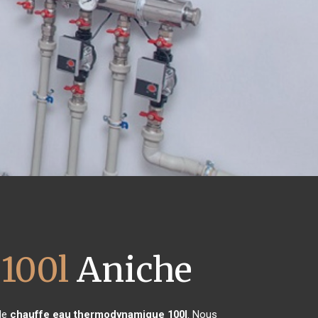
100l
Aniche
 de
chauffe eau thermodynamique 100l
. Nous