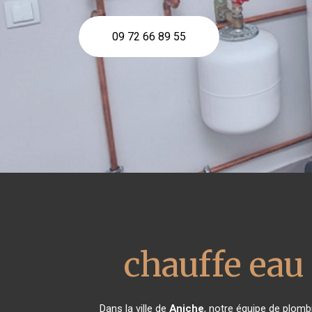
09 72 66 89 55
chauffe ea
Dans la ville de
Aniche
, notre équipe de plombi