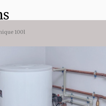
ns
ique 100l