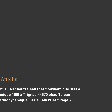
 Aniche
et 31140
chauffe eau thermodynamique 100l à
ique 100l à Trignac 44570
chauffe eau
ermodynamique 100l à Tain l'Hermitage 26600