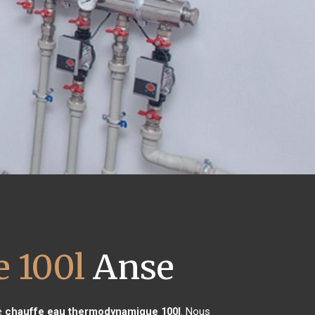
 100l
Anse
de
chauffe eau thermodynamique 100l
. Nous