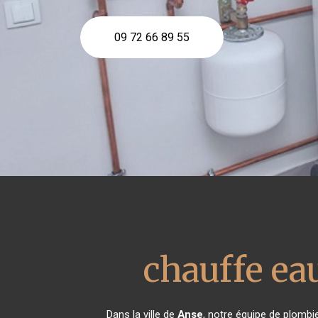
09 72 66 89 55
chauffe e
Dans la ville de
Anse
, notre équipe de plombie