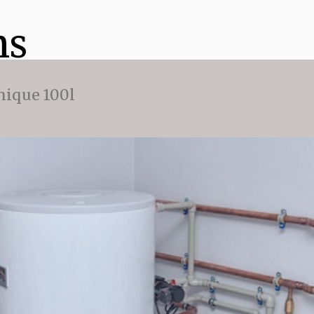
ns
ique 100l