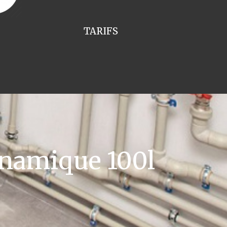
TARIFS
namique 100l