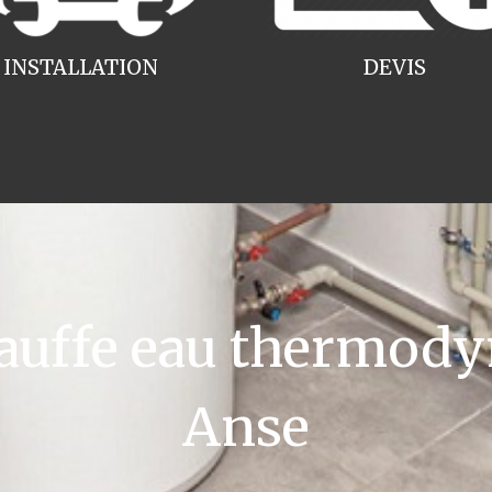
INSTALLATION
DEVIS
uffe eau thermody
Anse