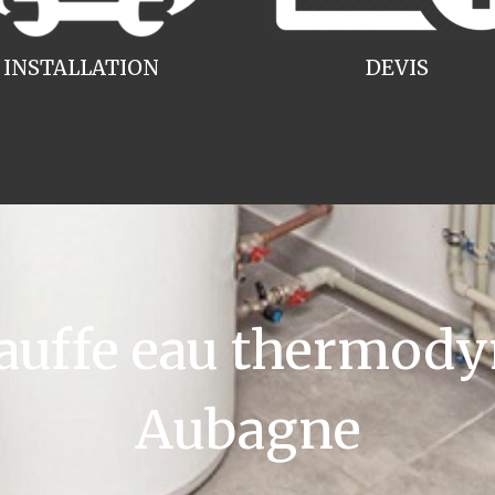
INSTALLATION
DEVIS
uffe eau thermody
Aubagne