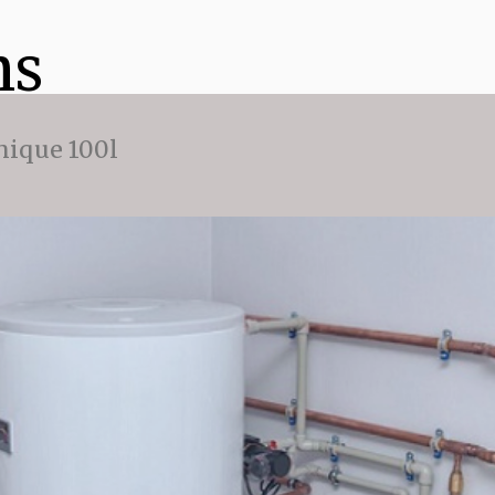
ns
ique 100l