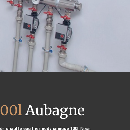
00l
Aubagne
n de
chauffe eau thermodynamique 100l
. Nous