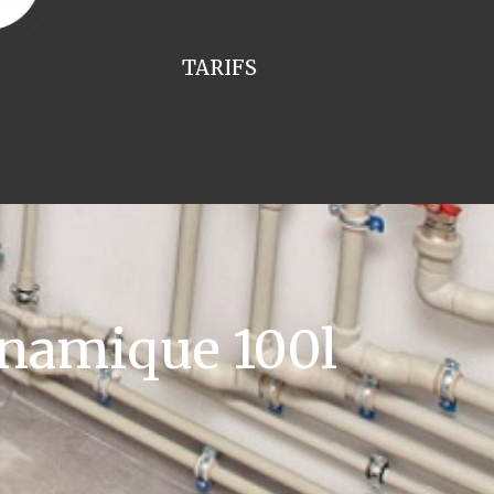
TARIFS
namique 100l