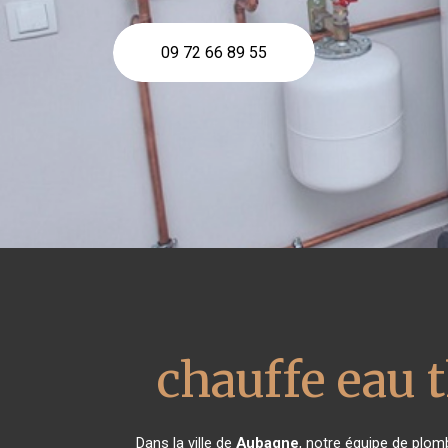
09 72 66 89 55
chauffe eau
Dans la ville de
Aubagne
, notre équipe de plomb