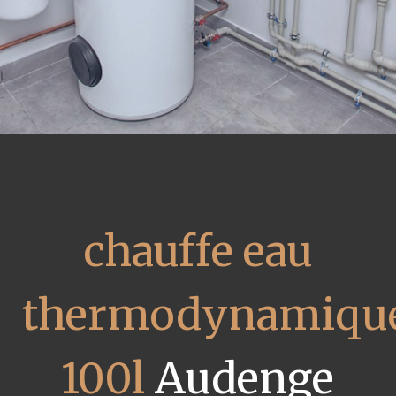
chauffe eau
thermodynamiqu
100l
Audenge