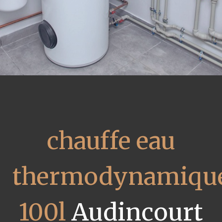
chauffe eau
thermodynamiqu
100l
Audincourt