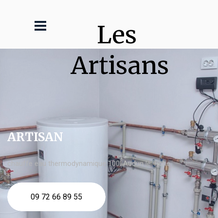
Les 
Artisans
ARTISAN
chauffe eau thermodynamique 100l Audun le Tiche
09 72 66 89 55