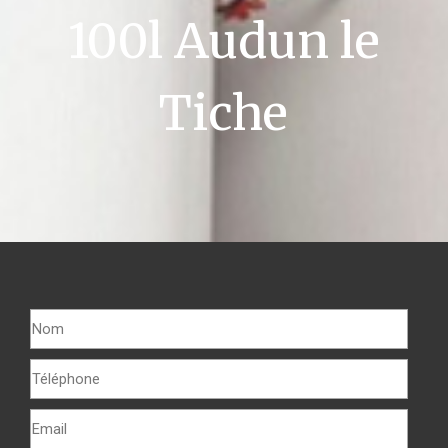
100l Audun le
Tiche