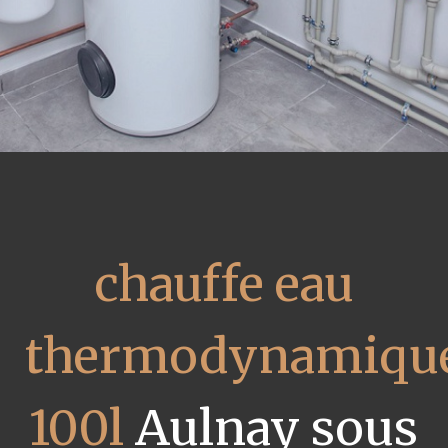
chauffe eau
thermodynamiqu
100l
Aulnay sous