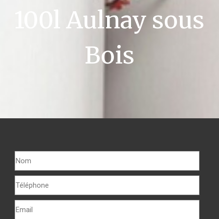
100l Aulnay sous
Bois