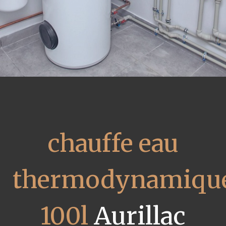
chauffe eau
thermodynamiqu
100l
Aurillac