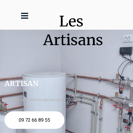
Les 
Artisans
ARTISAN
chauffe eau thermodynamique 100l Aurillac
09 72 66 89 55