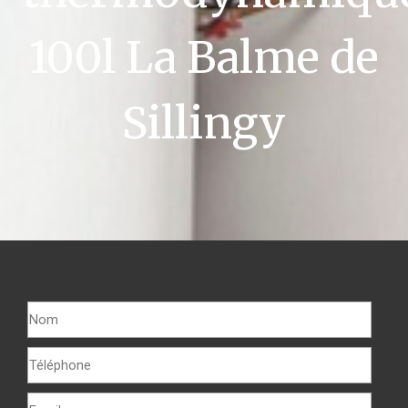
100l La Balme de
Sillingy