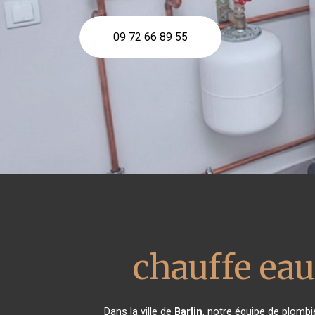
09 72 66 89 55
chauffe ea
Dans la ville de
Barlin
, notre équipe de plombi