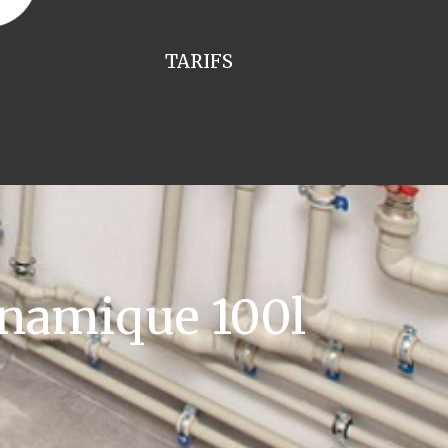
TARIFS
namique 100l