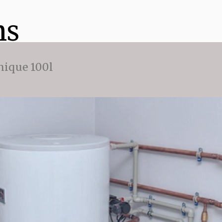
ns
ique 100l