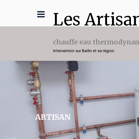
Les Artisa
chauffe eau thermodynam
Intervention sur Barlin et sa région
ARTISAN
chauffe eau thermodynamique 100l Barlin