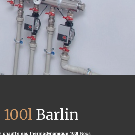
 100l
Barlin
de
chauffe eau thermodynamique 100l
. Nous