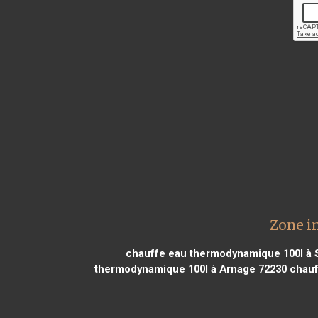
Zone i
chauffe eau thermodynamique 100l à S
thermodynamique 100l à Arnage 72230
chauf