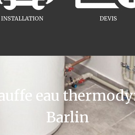
INSTALLATION
DEVIS
uffe eau thermody
Barlin