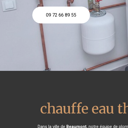
09 72 66 89 55
chauffe eau 
Dans la ville de
Beaumont
, notre équipe de plom