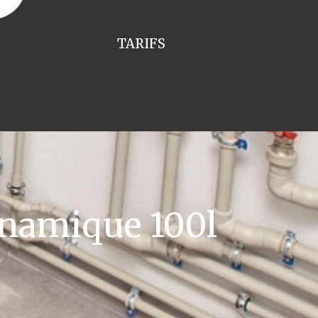
TARIFS
namique 100l