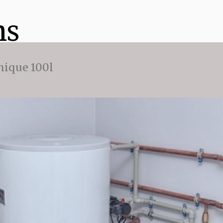
ns
ique 100l