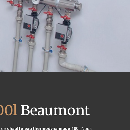
00l
Beaumont
n de
chauffe eau thermodynamique 100l
. Nous