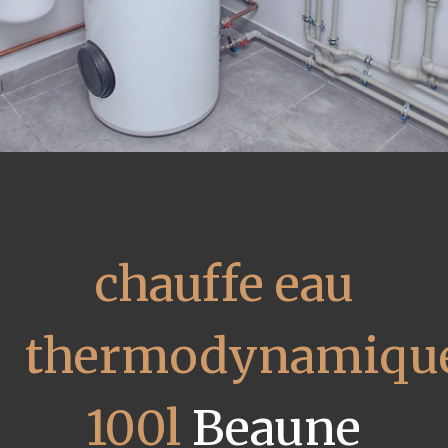
chauffe eau
thermodynamiqu
100l
Beaune