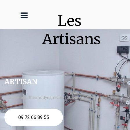
Les 
Artisans
ARTISAN
chauffe eau thermodynamique 100l Beaune
09 72 66 89 55