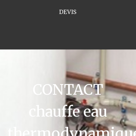
DEVIS
CONTACT
chauffe eau
thermodynamiqu