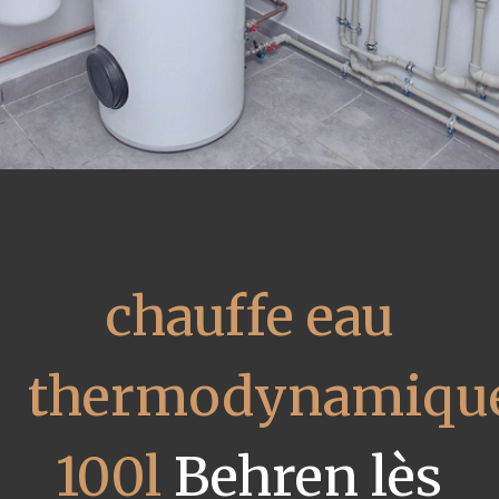
chauffe eau
thermodynamiqu
100l
Behren lès