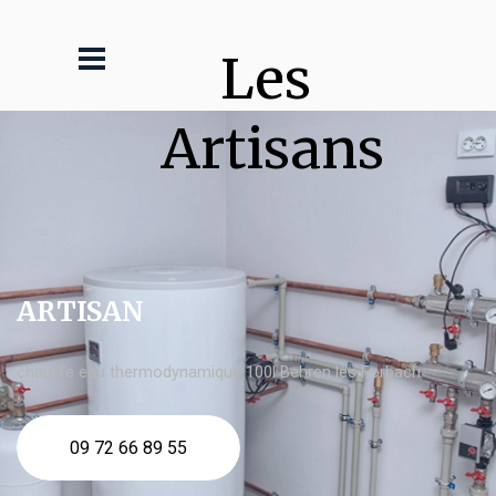
Les 
Artisans
ARTISAN
chauffe eau thermodynamique 100l Behren lès Forbach
09 72 66 89 55