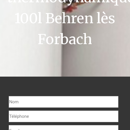
100l Behren lès
Forbach