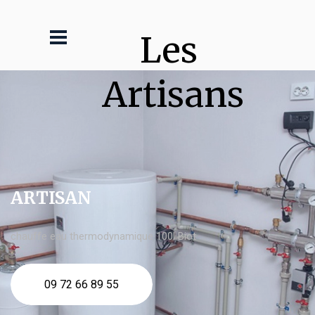
Les 
Artisans
ARTISAN
chauffe eau thermodynamique 100l Biot
09 72 66 89 55