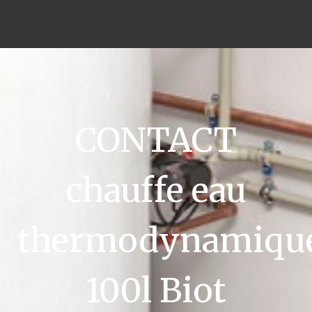
CONTACT
chauffe eau
thermodynamiqu
100l Biot