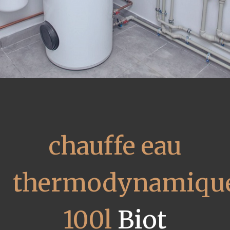
chauffe eau
thermodynamiqu
100l
Biot