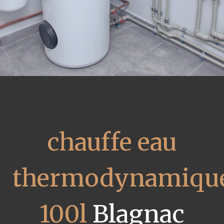
chauffe eau
thermodynamiqu
100l
Blagnac