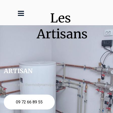
Les 
Artisans
ARTISAN
chauffe eau thermodynamique 100l Blagnac
09 72 66 89 55