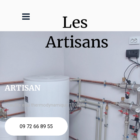
Les 
Artisans
ARTISAN
chauffe eau thermodynamique 100l Blain
09 72 66 89 55