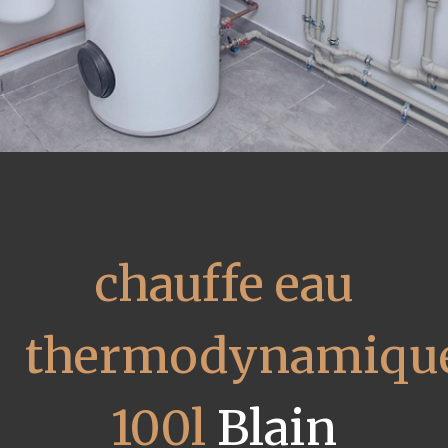
chauffe eau
thermodynamiqu
100l
Blain