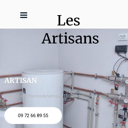
Les 
Artisans
ARTISAN
chauffe eau thermodynamique 100l Blanzy
09 72 66 89 55