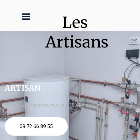
Les 
Artisans
ARTISAN
chauffe eau thermodynamique 100l Bogny sur Meuse
09 72 66 89 55