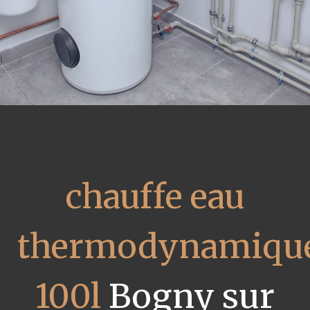
chauffe eau
thermodynamiqu
100l
Bogny sur