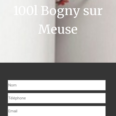
100l Bogny sur
Meuse