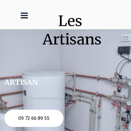
Les 
Artisans
ARTISAN
chauffe eau thermodynamique 100l Bois Colombes
09 72 66 89 55