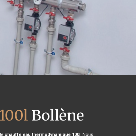
100l
Bollène
 de
chauffe eau thermodynamique 100l
. Nous