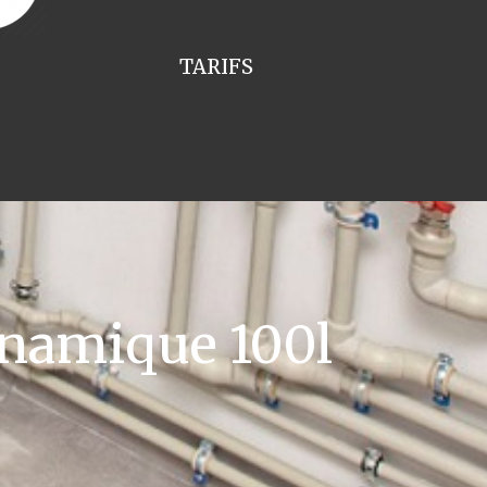
TARIFS
namique 100l