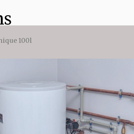
ns
ique 100l