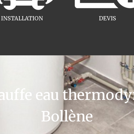
INSTALLATION
DEVIS
uffe eau thermody
Bollène