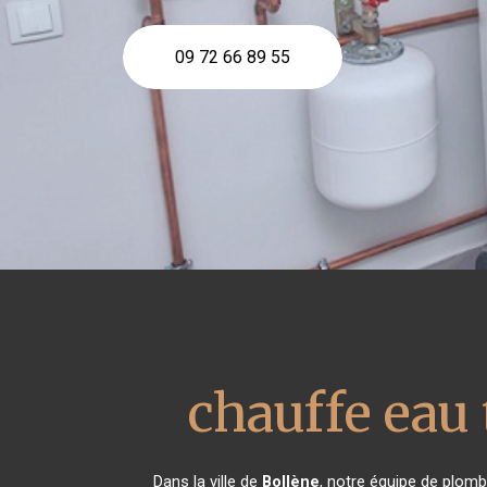
09 72 66 89 55
chauffe ea
Dans la ville de
Bollène
, notre équipe de plomb