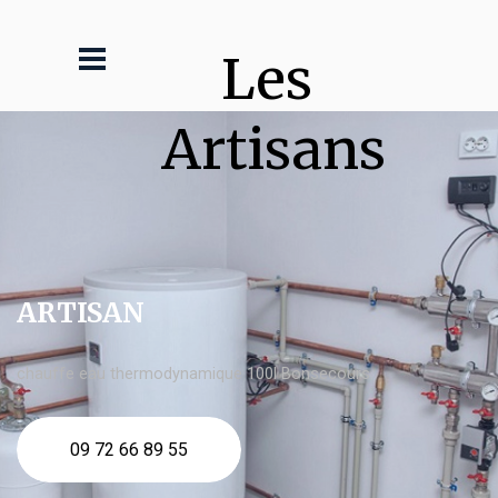
Les 
Artisans
ARTISAN
chauffe eau thermodynamique 100l Bonsecours
09 72 66 89 55