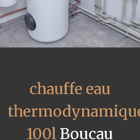
chauffe eau
thermodynamiqu
100l
Boucau