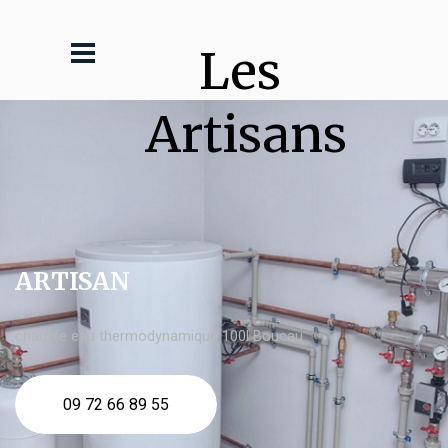
Les 
Artisans
ARTISAN
chauffe eau thermodynamique 100l Boucau
09 72 66 89 55