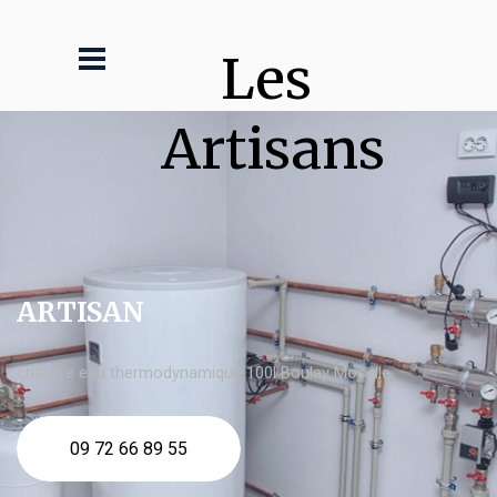
Les 
Artisans
ARTISAN
chauffe eau thermodynamique 100l Boulay Moselle
09 72 66 89 55