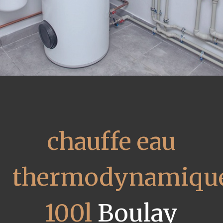
chauffe eau
thermodynamiqu
100l
Boulay