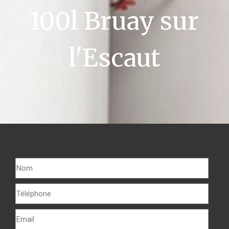
100l Bruay sur
l'Escaut