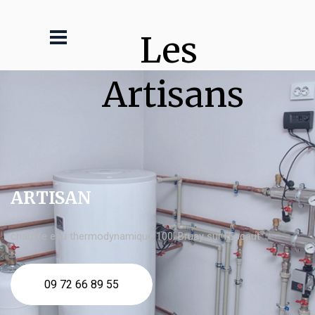
Les 
Artisans
ARTISAN
chauffe eau thermodynamique 100l Bruay sur l'Escaut
09 72 66 89 55