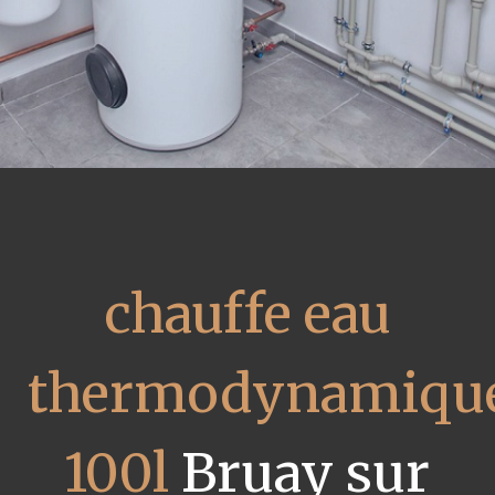
chauffe eau
thermodynamiqu
100l
Bruay sur