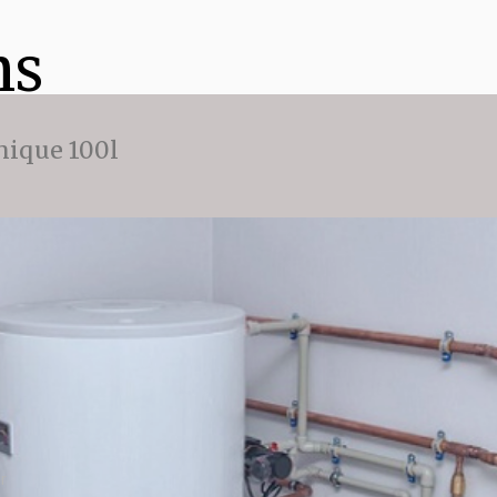
ns
ique 100l
r