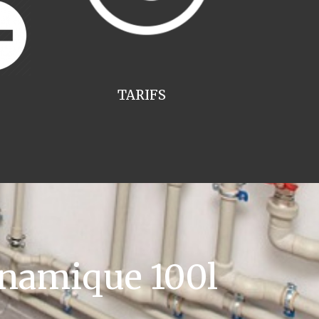
TARIFS
namique 100l