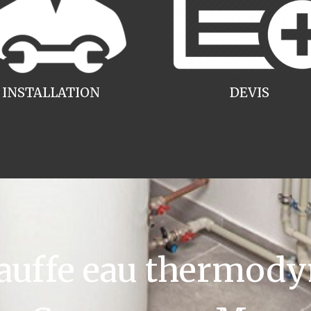
INSTALLATION
DEVIS
uffe eau thermody