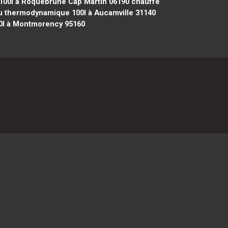
00l à Roquebrune Cap Martin 06190
chauffe
 thermodynamique 100l à Aucamville 31140
0l à Montmorency 95160