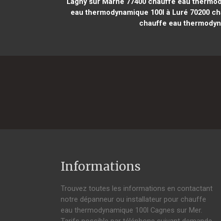
Lagny sur Marne 77400
chauffe eau thermod
eau thermodynamique 100l à Luré 70200
cha
chauffe eau thermodyna
Informations
Trouvez toutes les informations en contactant
notre dépanneur ou installateur pour chauffe
eau thermodynamique 100l Cagnes sur Mer.
Tarifs possible par téléphone suivant demande,