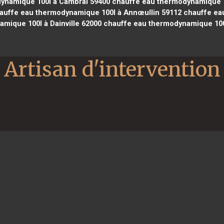
ynamique 100l à Cambrai 59400
chauffe eau thermodynamique 1
uffe eau thermodynamique 100l à Annœullin 59112
chauffe eau
mique 100l à Dainville 62000
chauffe eau thermodynamique 10
Artisan d'intervention