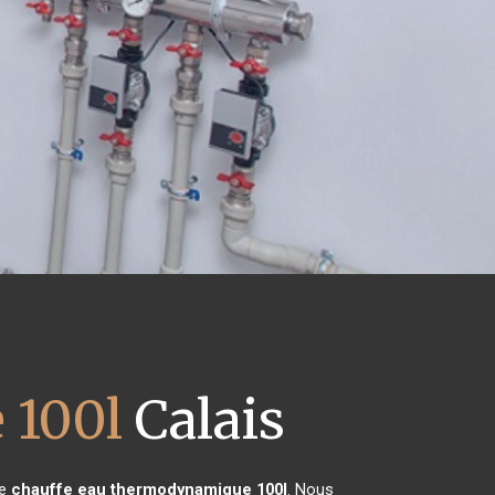
 100l
Calais
de
chauffe eau thermodynamique 100l
. Nous