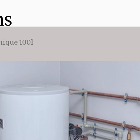
ns
ique 100l