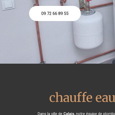
09 72 66 89 55
chauffe ea
Dans la ville de
Calais
, notre équipe de plombi