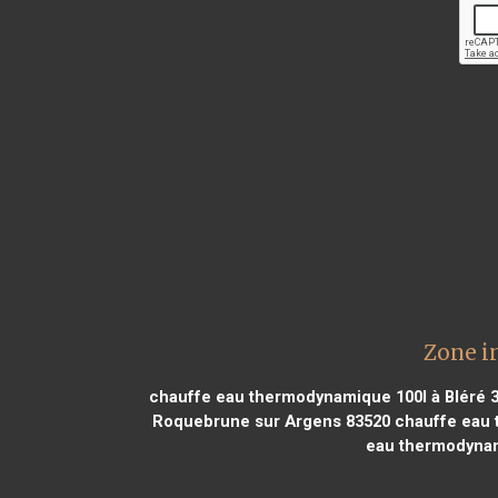
Zone i
chauffe eau thermodynamique 100l à Bléré 
Roquebrune sur Argens 83520
chauffe eau 
eau thermodynami