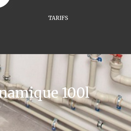
TARIFS
namique 100l