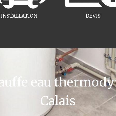
INSTALLATION
DEVIS
uffe eau thermody
Calais