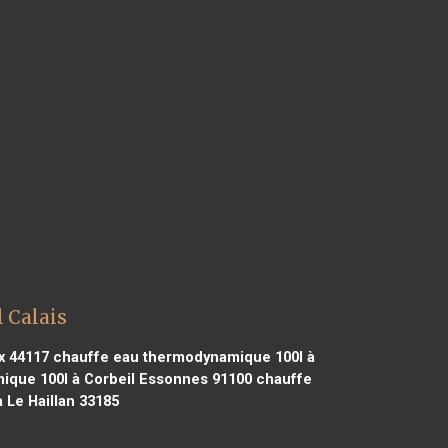
 Calais
x 44117
chauffe eau thermodynamique 100l à
que 100l à Corbeil Essonnes 91100
chauffe
Le Haillan 33185