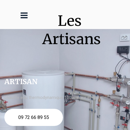
Les 
Artisans
ARTISAN
chauffe eau thermodynamique 100l Caluire et Cuire
09 72 66 89 55