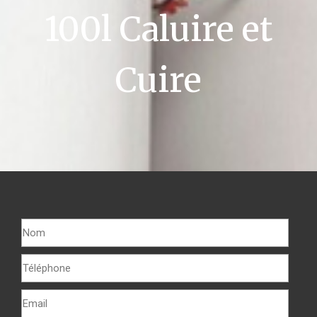
100l Caluire et
Cuire