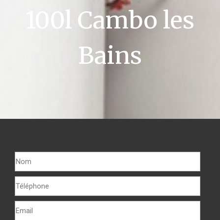
100l Cambo les
Bains