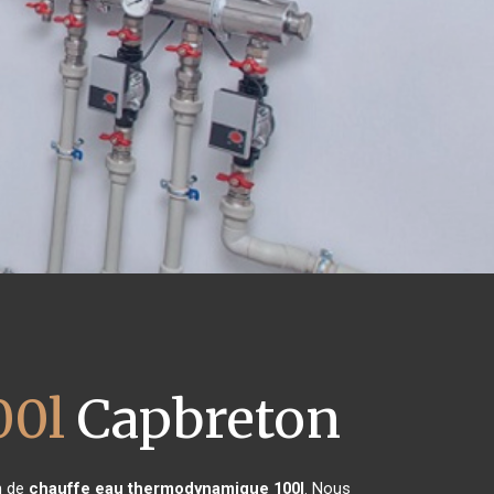
00l
Capbreton
n de
chauffe eau thermodynamique 100l
. Nous