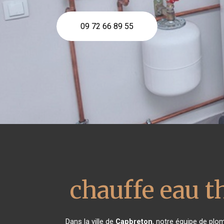
09 72 66 89 55
chauffe eau 
Dans la ville de
Capbreton
, notre équipe de plom