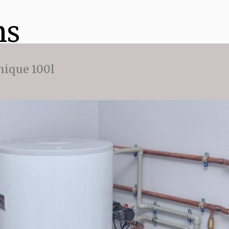
ns
ique 100l