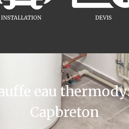
INSTALLATION
DEVIS
uffe eau thermody
Capbreton