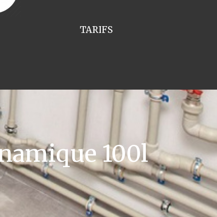
TARIFS
namique 100l