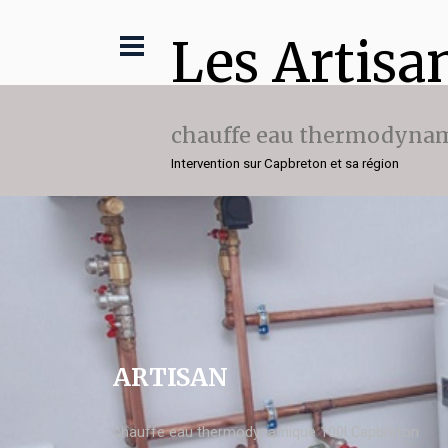
Les Artisa
chauffe eau thermodynam
Intervention sur Capbreton et sa région
ARTISAN
chauffe eau thermodynamique 100l Capbreton