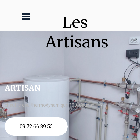
Les 
Artisans
ARTISAN
chauffe eau thermodynamique 100l Caudan
09 72 66 89 55