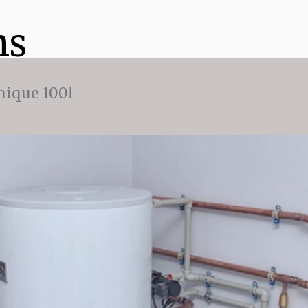
ns
ique 100l