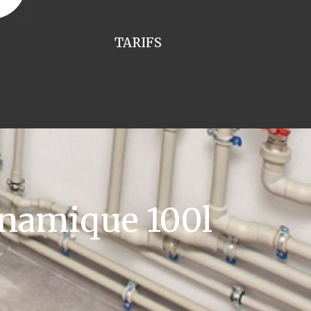
TARIFS
namique 100l