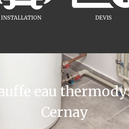
INSTALLATION
DEVIS
uffe eau thermody
Cernay