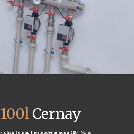
100l
Cernay
 de
chauffe eau thermodynamique 100l
. Nous