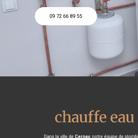
09 72 66 89 55
chauffe ea
Dans la ville de
Cernay
, notre équipe de plombi