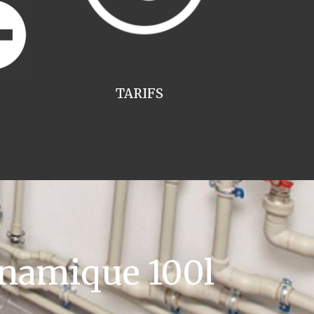
TARIFS
namique 100l