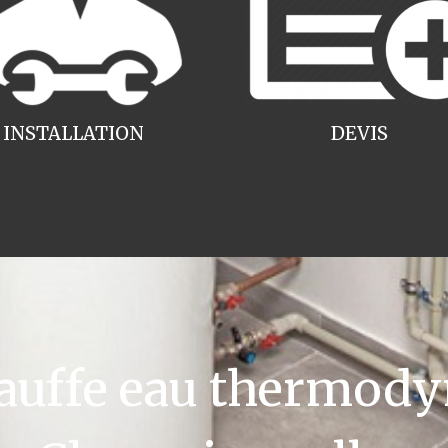
INSTALLATION
DEVIS
uffe eau thermody