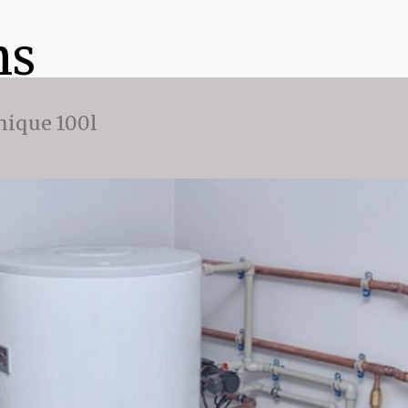
ns
ique 100l
s