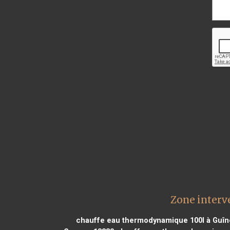
Zone interv
chauffe eau thermodynamique 100l à Guîn