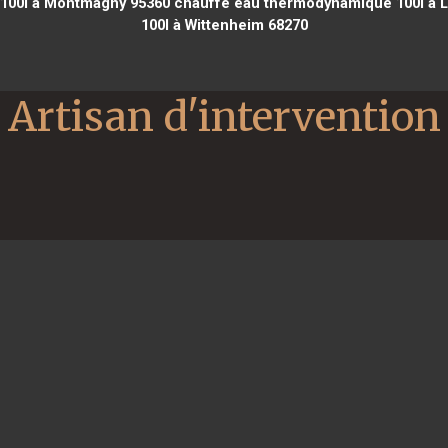
100l à Montmagny 95360
chauffe eau thermodynamique 100l à L
100l à Wittenheim 68270
Artisan d'intervention