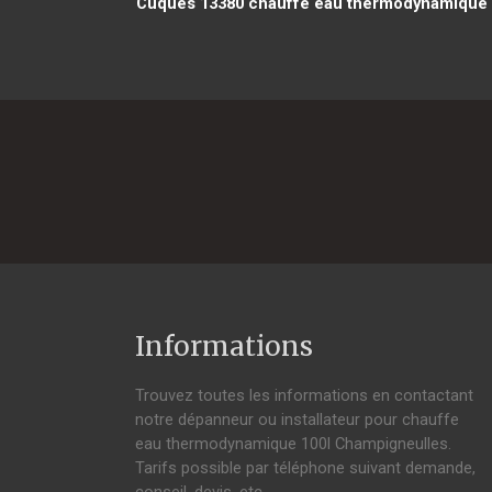
Cuques 13380
chauffe eau thermodynamique 
Informations
Trouvez toutes les informations en contactant
notre dépanneur ou installateur pour chauffe
eau thermodynamique 100l Champigneulles.
Tarifs possible par téléphone suivant demande,
conseil, devis, etc.