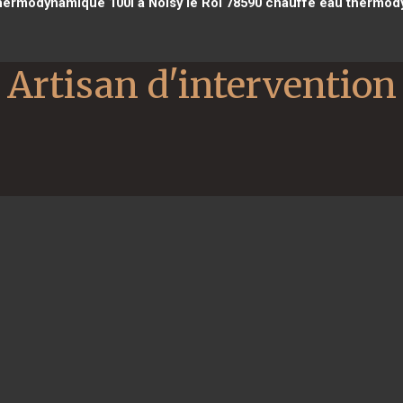
ermodynamique 100l à Noisy le Roi 78590
chauffe eau thermody
Artisan d'intervention