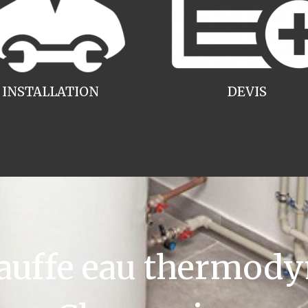
INSTALLATION
DEVIS
uffe eau thermody