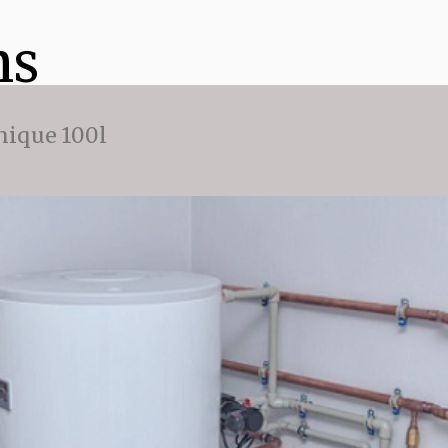
ns
ique 100l