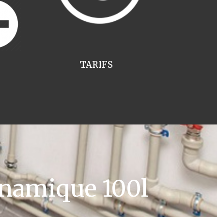
TARIFS
namique 100l