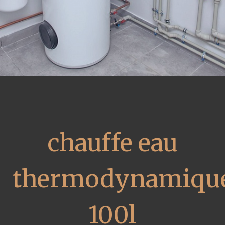
chauffe eau
thermodynamiqu
100l