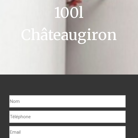
100l
Châteaugiron