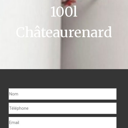
100l
Châteaurenard