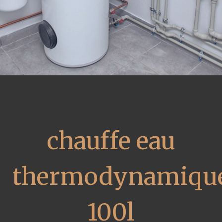
chauffe eau
thermodynamiqu
100l