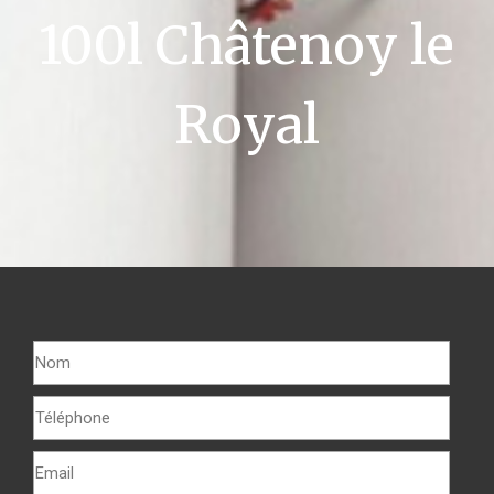
100l Châtenoy le
Royal