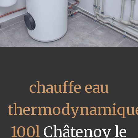
chauffe eau
thermodynamiqu
100l
Châtenoy le