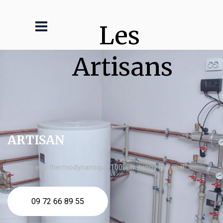
Les 
Artisans
ARTISAN
chauffe eau thermodynamique 100l Châtenoy le Royal
09 72 66 89 55