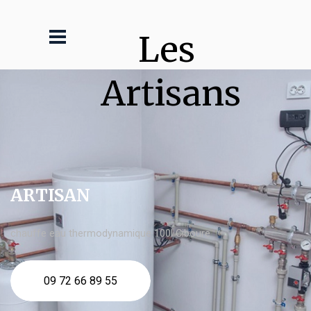
Les 
Artisans
ARTISAN
chauffe eau thermodynamique 100l Ciboure
09 72 66 89 55