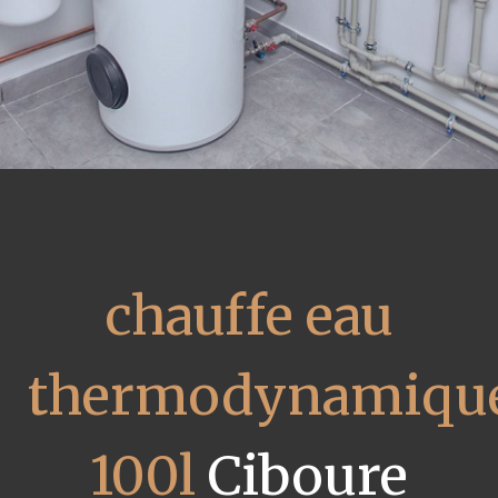
chauffe eau
thermodynamiqu
100l
Ciboure