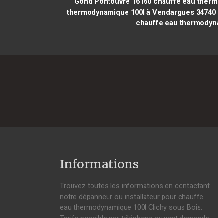
Gond Pontouvre 16160
chauffe eau thermo
thermodynamique 100l à Vendargues 34740
chauffe eau thermodyna
Informations
Trouvez toutes les informations en contactant
notre dépanneur ou installateur pour chauffe
eau thermodynamique 100l Clichy sous Bois.
Tarifs possible par téléphone suivant demande,