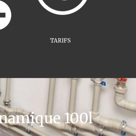
TARIFS
namique 100l