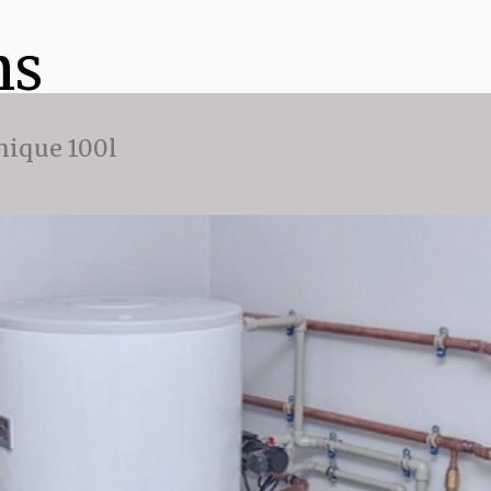
ns
ique 100l
is