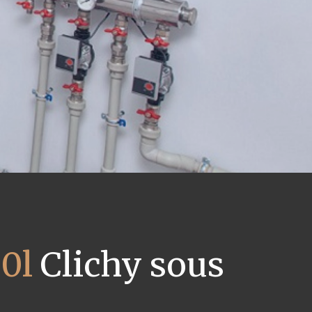
0l
Clichy sous