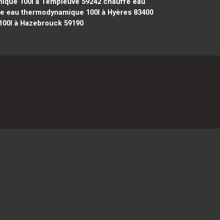
ique 100l à Templeuve 59242
chauffe eau
e eau thermodynamique 100l à Hyères 83400
00l à Hazebrouck 59190