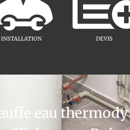
INSTALLATION
DEVIS
uffe eau thermody