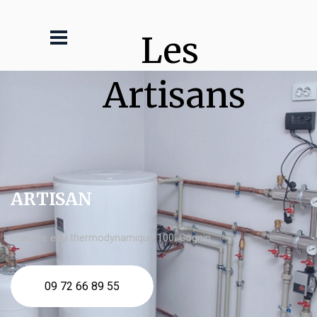
Les 
Artisans
ARTISAN
chauffe eau thermodynamique 100l Cognin
09 72 66 89 55