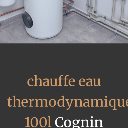
chauffe eau
thermodynamiqu
100l
Cognin