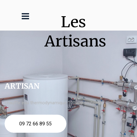
Les 
Artisans
ARTISAN
chauffe eau thermodynamique 100l Colombelles
09 72 66 89 55