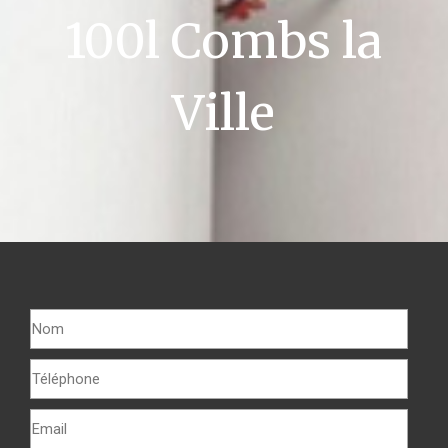
100l Combs la
Ville