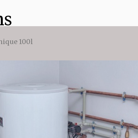
ns
ique 100l