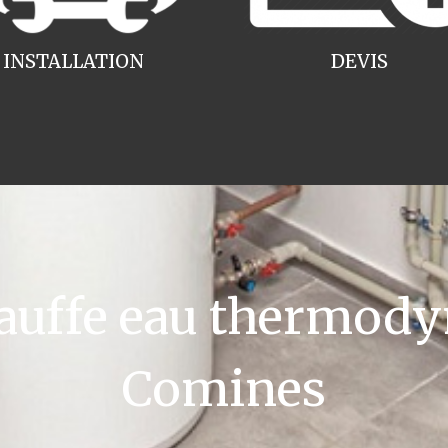
INSTALLATION
DEVIS
uffe eau thermody
Comines