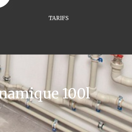
TARIFS
namique 100l