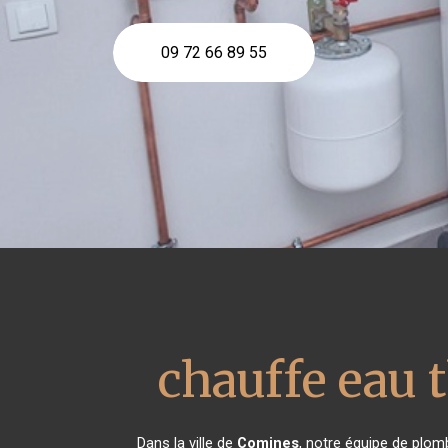
09 72 66 89 55
chauffe eau
Dans la ville de
Comines
, notre équipe de plomb