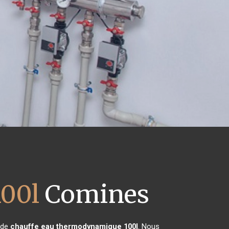
00l
Comines
n de
chauffe eau thermodynamique 100l
. Nous